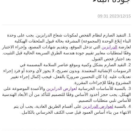
2023/12/15 09:31
1. التنفيذ الصارم لنظام الفحص لمكونات شعاع الدرابزين. يجب على وحدة
البناء إبلاغ الوحدة (المجموعة) المشرفة بحالة قبول الملحقات الهيكلية
لعارضة
الدرابزين
التي تدخل الموقع، وتقديم شهادات المصنع، وإجراء الاختبار
وفقًا لمتطلبات معايير تقييم جودة هندسة الطرق السريعة الحالية قبل التثبيت.
بعد اجتياز فحص القبول.
2. التقيد الصارم بشكل وكمية وموقع عناصر السلامة المصممة في
الرسومات الإنشائية المعتمدة. وبدون تصريح، لا يجوز لأي وحدة أو فرد إجراء
تعديلات عليه. إذا كان التحسين ضروريًا بالفعل، فيجب إكمال إجراء تغيير
المشروع وفقًا للإجراءات المقررة.
3. بالنسبة للأساسات الخرسانية
لعوارض الدرابزين
والأعمدة الموضوعة على
الهيكل، يجب حجز أخدود الأساس وفقًا للتصميم للتأكد من أن الأبعاد الهندسية
للأساس تلبي متطلبات التصميم.
4. بالنسبة
لعوارض الدرابزين
على أقسام الطريق العادية، يجب أن يتم
الانتهاء من بناء أساس العمود قبل صب الكتف الخرساني بالكامل.