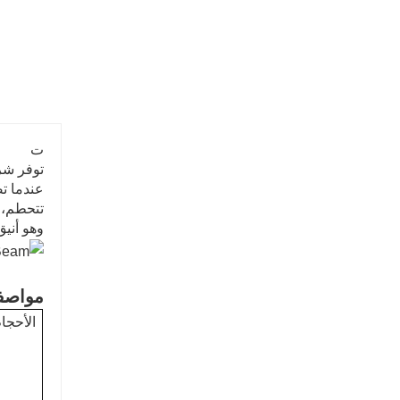
ت
توفر شركة FORST منتجات عوارض الدرابزين
عندما ت
تتحطم، ك
وهو أني
مواصف
الأحجام