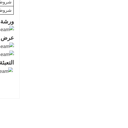
شروط 
شروط 
ورشة إ
عرض ا
التعبئ