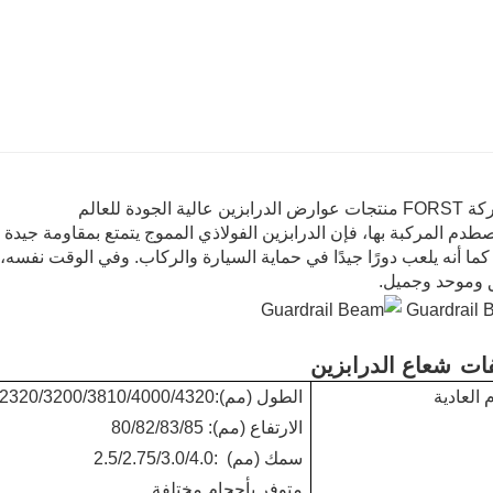
 عالية الجودة للعالم
صطدم المركبة بها، فإن الدرابزين الفولاذي المموج يتمتع بمقاومة جي
ما أنه يلعب دورًا جيدًا في حماية السيارة والركاب. وفي الوقت نفسه
ق وموحد وجميل.
ات
شعاع الدرابزين
 العادية
الطول (مم):2000/2320/3200/3810/4000/4320
الارتفاع (مم): 80/82/83/85
سمك (مم)
:2.5/2.75/3.0/4.0
متوفر بأحجام مختلفة.