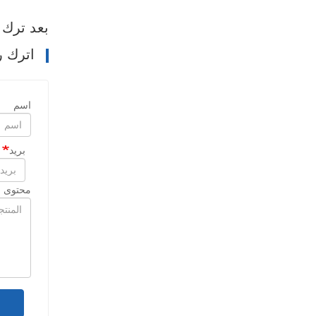
بعد ترك رسالة
اترك ر
اسم
بريد
محتوى ا