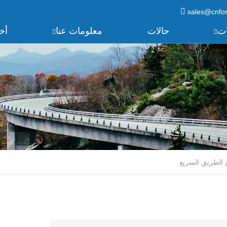
sales@cnfo
ات
حالات
معلومات عنا
أخب