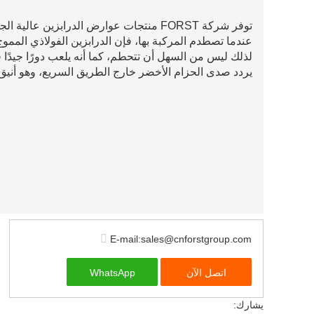
توفر شركة FORST منتجات عوارض الدرابزين عالية الجودة للعالم
عندما تصطدم المركبة بها، فإن الدرابزين الفولاذي المم
لذلك ليس من السهل أن تتحطم، كما أنه يلعب دورًا جيدًا
يردد صدى الحزام الأخضر خارج الطريق السريع، وهو أني
E-mail:sales@cnforstgroup.com
اتصل الآن
WhatsApp
يشارك: