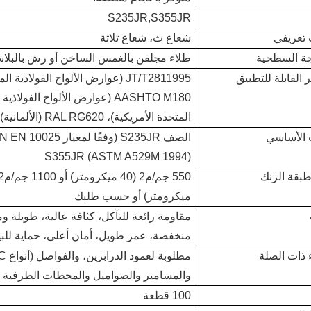
S235JR,S355JR
تعريفي
شعاع ث، شعاع ثلاثة
جة السطحية
طلاء مجلفن بالغمس الساخن أو رش بالبلا
ر القابلة للتطبيق
JT/T2811995 (عوارض الألواح الفول
AASHTO M180 (عوارض الألواح ال
المتحدة الأمريكية)، RAL RG620 (الألمانية) أو أي معايير دولية أخرى
 الأساسي
S355JR (ASTM A529M 1994)
بقة الزنك
ميكرومتر) أو حسب طلبك
مقاومة رائعة للتآكل، كثافة عالية، طويلة و
منخفضة، عمر طويل، أمان أعلى، حماية للبيئ
ء ذات الصلة
والمسامير والصواميل والمحطات الطرفية 
100 قطعة