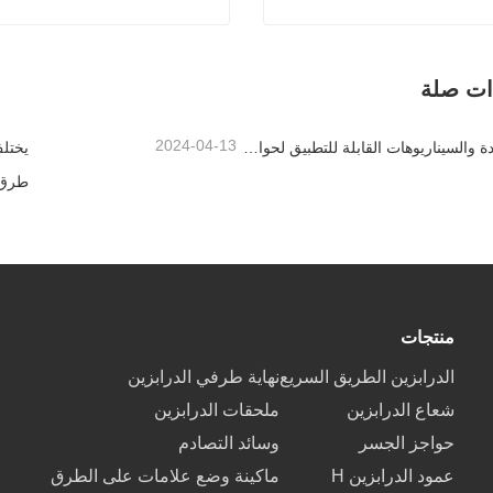
جلفن بالغمس الساخن
شعاع ال
ذات صلة
صل الآن
اتصل الآن
2024-04-13
المزايا الفريدة والسيناريوهات القابلة للتطبيق لحواجز الطرق السريعة
يختل
طرق ا
منتجات
الدرابزين الطريق السريع
نهاية طرفي الدرابزين
شعاع الدرابزين
ملحقات الدرابزين
حواجز الجسر
وسائد التصادم
عمود الدرابزين H
ماكينة وضع علامات على الطرق