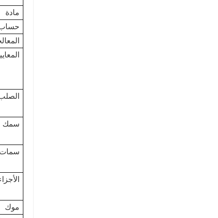
مادة
حساب 
المعال
المعايي
الصلب
سمك ط
سمات
الأجزا
موك