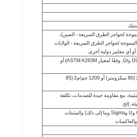
ستيك
اذية المموجة لحواجز الطرق السريعة - الصين)،
فولاذية المموجة لحواجز الطرق السريعة - الولايات
الصف S235JR (وفقًا لمعيار DIN EN 10025 وGr. وفقًا لمعيار ASTM A283M) أو
550 جم/م2 (40 ميكرومتر) أو 1100 جم/م2 (80 ميكرومتر) أو 1200 جم/م2 (85
متينة، مع مقاومة جيدة للصدمات، تكلفة
ة، إلخ.
مطلوبة لعمود الدرابزين، والفواصل (أنواع C وU وSigma وما إلى ذلك) والمثبتات
والعاكسات