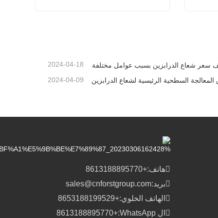
درابزين
الدرابزين الطريق السريع
اتصل الآن
2024-04-18
ف سعر شعاع الدرابزين بسبب عوامل مختلفة
2024-04-09
لمعالجة السطحية الرئيسية لشعاع الدرابزين
هاتف:
+8613188895770
بريد:
sales@cnforstgroup.com
الهاتف الخلوي:
+8653188199529
ال WhatsApp:
+8613188895770