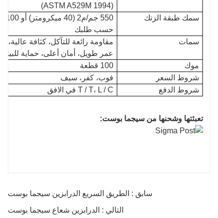
(ASTM A529M 1994)
سمك طبقة الزنك
حسب طلبك
سمات
مقاومة رائعة للتآكل، كثافة عالية، 
عمر طويل، أمان أعلى، حماية للبيئة، 
موك
100 قطعة
شروط السعر
فوب، كفر، سيف
شروط الدفع
T / T، L / C في الافق
تعبئتها وشحنها من سيجما بوست:
سابق : الطريق السريع الدرابزين سيجما بوست
التالي : الدرابزين شعاع سيجما بوست