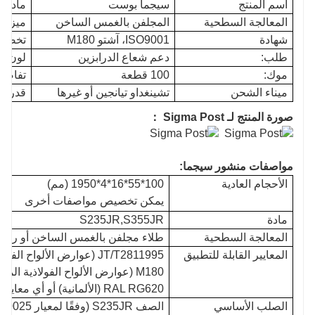
اسم المنتج
سيجما بوست
مادة
المعالجة السطحية
المجلفن بالغمس الساخن
ميزة
شهادة
ISO9001، آشتو M180
تخصي
طلب:
دعم شعاع الدرابزين
لون
موك:
100 قطعة
تفاصيل
ميناء الشحن
تشينغداو تيانجين أو غيرها
قدرة 
صورة المنتج لـ Sigma Post ：
مواصفات منشور سيجما:
الأحجام العادية
100*55*16*4*1950
(مم)
يمكن تخصيص مواصفات أخرى
مادة
S235JR,S355JR
المعالجة السطحية
طلاء مجلفن بالغمس الساخن أو رش ب
المعايير القابلة للتطبيق
M180 (عوارض الألواح الفولاذية ا
RAL RG620 (الألمانية) أو أي معايير دولية أخرى
الصلب الأساسي