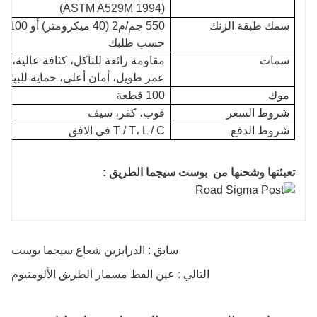
(ASTM A529M 1994)
سمك طبقة الزنك
حسب طلبك
سمات
مقاومة رائعة للتآكل، كثافة عالية، 
عمر طويل، أمان أعلى، حماية للبيئة، 
موك
100 قطعة
شروط السعر
فوب، كفر، سيف
شروط الدفع
T / T، L / C في الافق
تعبئتها وشحنها من
بوست سيجما الطريق
:
سابق : الدرابزين شعاع سيجما بوست
التالي : عين القط مسمار الطريق الألومنيوم