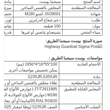
اسم المنتج
سيجما بوست
مادة
المعالجة السطحية
المجلفن بالغمس الساخن
ميزة
شهادة
ISO9001، آشتو M180
تخصيص
طلب:
دعم شعاع الدرابزين
لون
موك:
100 قطعة
تفاصيل ا
ميناء الشحن
تشينغداو تيانجين أو غيرها
قدرة ا
صورة المنتج
بوست سيجما الطريق:
مواصفات
بوست سيجما الطريق
:
الأحجام العادية
100*55*16*4*1950
(مم)
يمكن تخصيص مواصفات أخرى
مادة
S235JR,S355JR
المعالجة السطحية
طلاء مجلفن بالغمس الساخن أو رش ب
المعايير القابلة للتطبيق
M180 (عوارض الألواح الفولاذية ا
RAL RG620 (الألمانية) أو أي معايير دولية أخرى
الصلب الأساسي