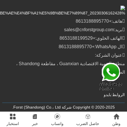
هاتف:
+8613188895770
بريد:
sales@cnforstgroup.com
الهاتف الخلوي:
+8653188199529
ال WhatsApp:
+8613188895770
عنوان الشركة:
منطقة التنمية الاقتصادية Guanxian ، مقاطعة Shandong ،
الصين
الروابط:
بايدو
Copyright © 2020-2025 شركة Forst (Shandong) Co.، Ltd.
وطن
حاصل الضرب
واتساب
خبر
استخبار