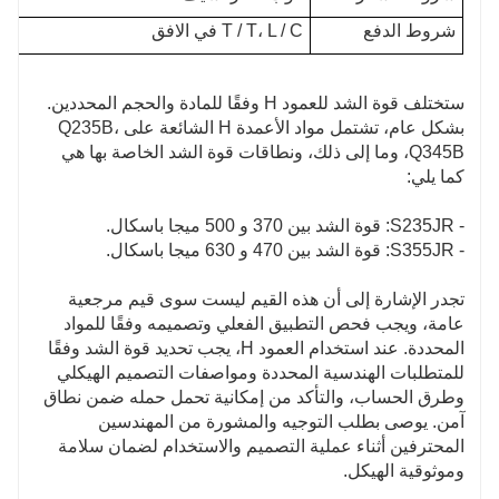
شروط الدفع
T / T، L / C في الافق
ستختلف قوة الشد للعمود H وفقًا للمادة والحجم المحددين.
بشكل عام، تشتمل مواد الأعمدة H الشائعة على Q235B،
Q345B، وما إلى ذلك، ونطاقات قوة الشد الخاصة بها هي
كما يلي:
- S235JR: قوة الشد بين 370 و 500 ميجا باسكال.
- S355JR: قوة الشد بين 470 و 630 ميجا باسكال.
تجدر الإشارة إلى أن هذه القيم ليست سوى قيم مرجعية
عامة، ويجب فحص التطبيق الفعلي وتصميمه وفقًا للمواد
المحددة. عند استخدام العمود H، يجب تحديد قوة الشد وفقًا
للمتطلبات الهندسية المحددة ومواصفات التصميم الهيكلي
وطرق الحساب، والتأكد من إمكانية تحمل حمله ضمن نطاق
آمن. يوصى بطلب التوجيه والمشورة من المهندسين
المحترفين أثناء عملية التصميم والاستخدام لضمان سلامة
وموثوقية الهيكل.