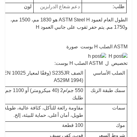
طلب:
دعم شعاع الدرابزين
لون
الطول العام لعمود ASTM Steel H هو 1830 مم، 1500 مم،
و1750 مم. يتم حفر ثقوب على جانبي العمود H
ASTM الصلب H بوست
صورة
تخصيص
ل
ASTM الصلب H بوست:
الصلب الأساسي
A529M 1994)
سمك طبقة الزنك
طلبك
سمات
مقاومة رائعة للتآكل، كثافة عالية، طويلة
طويل، أمان أعلى، حماية للبيئة، إلخ.
موك
100 قطعة
شروط السعر
فوب، كفر، سيف