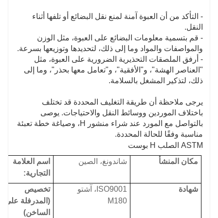
- التأكد من أن العبوة آمنة لمنع نقل البضائع أو تلفها أثناء
النقل.
- قم بتسمية معلومات البضائع على العبوة، مثل الوزن
والمواصفات والمواد وما إلى ذلك، لتحديدها وتوزيعها بسرعة.
- أرفق الملصقات التحذيرية الضرورية على العبوة، مثل
"العناصر الهشة"، و"الأفقية"، و"تعامل معها بحذر"، وما إلى
ذلك، لتذكير المشغل بالسلامة.
يرجى ملاحظة أن طريقة التغليف المحددة قد تختلف
باختلاف الموردين ووسائط النقل والاحتياجات. يوصى
بالتواصل مع المورد عند شراء منشور H، وصياغة خطة تعبئة
مناسبة وفقًا للحالة المحددة.
ASTM الصلب H بوست
مكان المنشأ
شاندونغ، الصين
اسم العلامة
التجارية:
شهادة
ISO9001، آشتو
تخصيص
M180
(المدرفلة على
الساخن)