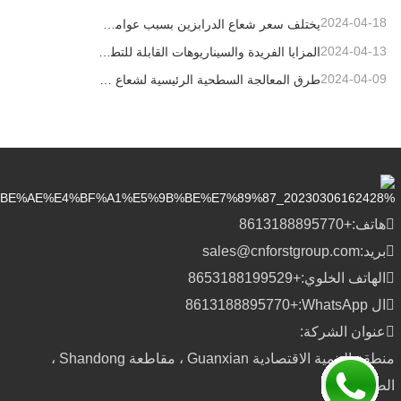
2024-04-18
يختلف سعر شعاع الدرابزين بسبب عوامل مختلفة
2024-04-13
المزايا الفريدة والسيناريوهات القابلة للتطبيق لحواجز الطرق السريعة
2024-04-09
طرق المعالجة السطحية الرئيسية لشعاع الدرابزين
هاتف:
+8613188895770
بريد:
sales@cnforstgroup.com
الهاتف الخلوي:
+8653188199529
ال WhatsApp:
+8613188895770
عنوان الشركة:
منطقة التنمية الاقتصادية Guanxian ، مقاطعة Shandong ،
الصين