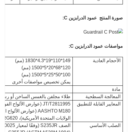
صورة المنتج
عمود الدرابزين C:
مواصفات عمود الدرابزين C:
الأحجام العادية
149*110*19*4.3*1830 (مم)
120*68*20*5*1500 (مم)
100*50*25*5*1500 (مم)
يمكن تخصيص مواصفات أخرى
مادة
المعالجة السطحية
طلاء مجلفن بالغمس الساخن أو رش با
المعايير القابلة للتطبيق
JT/T2811995 (عوارض الألواح
AASHTO M180 (عوارض الأل
الولايات المتحدة الأمريكية)، RAL RG620 (الألمانية) أو أي معايير دولية أخرى
الصلب الأساسي