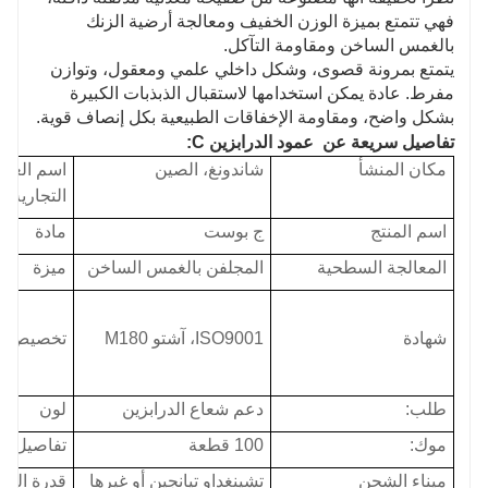
فهي تتمتع بميزة الوزن الخفيف ومعالجة أرضية الزنك
بالغمس الساخن ومقاومة التآكل.
يتمتع بمرونة قصوى، وشكل داخلي علمي ومعقول، وتوازن
مفرط. عادة يمكن استخدامها لاستقبال الذبذبات الكبيرة
بشكل واضح، ومقاومة الإخفاقات الطبيعية بكل إنصاف قوية.
تفاصيل سريعة عن
عمود الدرابزين C:
مكان المنشأ
شاندونغ، الصين
اسم العلا
التجارية:
اسم المنتج
ج بوست
مادة
المعالجة السطحية
المجلفن بالغمس الساخن
ميزة
شهادة
ISO9001، آشتو M180
تخصيص
طلب:
دعم شعاع الدرابزين
لون
موك:
100 قطعة
تفاصيل الت
ميناء الشحن
تشينغداو تيانجين أو غيرها
قدرة الع