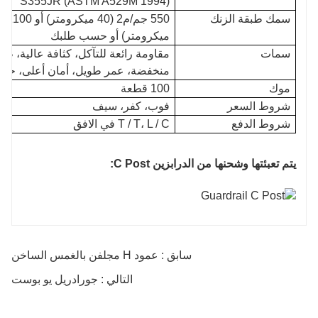
S355JR (ASTM A529M 1994)
سمك طبقة الزنك
ميكرومتر) أو حسب طلبك
سمات
مقاومة رائعة للتآكل، كثافة عالية، ط
منخفضة، عمر طويل، أمان أعلى، حماية 
موك
100 قطعة
شروط السعر
فوب، كفر، سيف
شروط الدفع
T / T، L / C في الافق
يتم تعبئتها وشحنها من الدرابزين C Post:
سابق : عمود H مجلفن بالغمس الساخن
التالي : جورادريل يو بوست