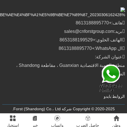
هاتف:
+8613188895770
بريد:
sales@cnforstgroup.com
الهاتف الخلوي:
+8653188199529
ال WhatsApp:
+8613188895770
عنوان الشركة:
منطقة التنمية الاقتصادية Guanxian ، مقاطعة Shandong ،
الصين
الروابط:
بايدو
Copyright © 2020-2025 شركة Forst (Shandong) Co.، Ltd.
وطن
حاصل الضرب
واتساب
خبر
استخبار