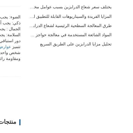
يختلف سعر شعاع الدرابزين بسبب عوامل مختلفة
المزايا الفريدة والسيناريوهات القابلة للتطبيق لحواجز الطرق السريعة
الضوء: يجب 
ذكي: يجب أ
طرق المعالجة السطحية الرئيسية لشعاع الدرابزين
الجمال : يجب
السلامة: يجب
المواد الشائعة المستخدمة في معالجة حواجز الطرق السريعة
دور استباقي
تحليل مزايا الدرابزين على الطريق السريع
تتميز
عوارض 
شخص واحد؛ من
ومقاومة رائع
منتجات