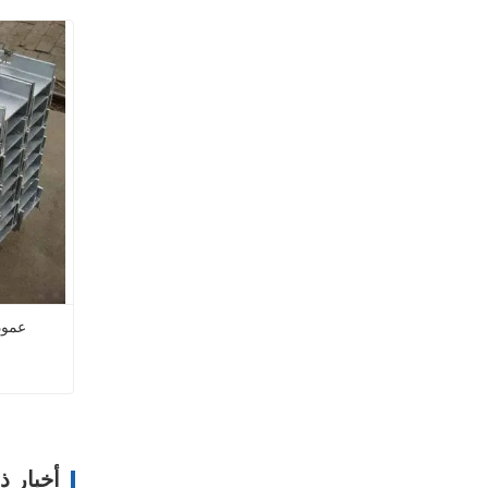
عمود H مجلفن بالغمس 
عمود H م
اتصل
أخبار 