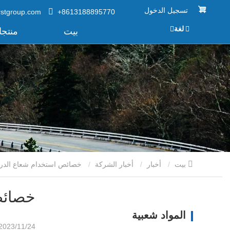
تسجيل الدخول
rstgroup.com
+8613188895770
لغة
بيت
منتج
بيت
أخبار
أخبار الشركة
خصائص استخدام شعاع الدرابزين
خصائص
المواد شعبية
2023/11/24 15:40