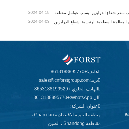
2024-04-18
ف سعر شعاع الدرابزين بسبب عوامل مختلفة
2024-04-09
لمعالجة السطحية الرئيسية لشعاع الدرابزين
هاتف:
+8613188895770
بريد:
sales@cnforstgroup.com
الهاتف الخلوي:
+8653188199529
ال WhatsApp:
+8613188895770
عنوان الشركة:
ع
منطقة التنمية الاقتصادية Guanxian ،
مقاطعة Shandong ، الصين