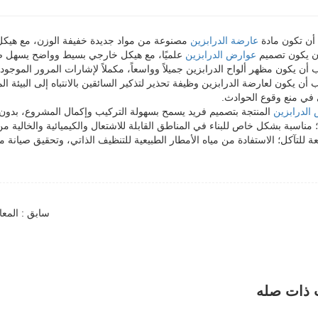
أن تكون مادة
عارضة الدرابزين
مصنوعة من مواد جديدة خفيفة الوزن، مع هيك
ن يكون تصميم
عوارض الدرابزين
علميًا، مع هيكل خارجي بسيط وواضح يسهل صي
 أن يكون مظهر ألواح الدرابزين جميلاً وواسعاً، مكملاً لإشارات المرور الموجود
 أن يكون لعارضة الدرابزين وظيفة تحذير لتذكير السائقين بالانتباه إلى البيئة ا
 في منع وقوع الحوادث.
الدرابزين
المنتجة بتصميم فريد يسمح بسهولة التركيب وإكمال المشروع، بدو
اسبة بشكل خاص للبناء في المناطق القابلة للاشتعال والكيميائية والخالية من ا
ة للتآكل؛ الاستفادة من مياه الأمطار الطبيعية للتنظيف الذاتي، وتحقيق صيانة مج
سابق : المعا
 ذات صله